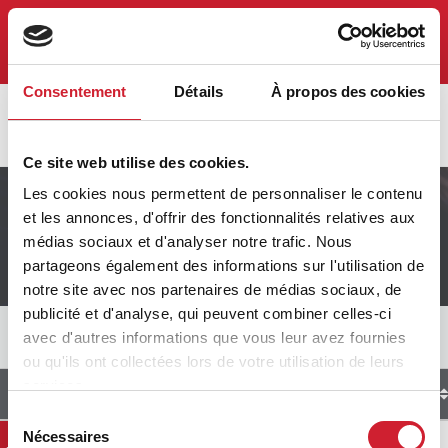
Site régional
Connexion au compte
Consentement
Détails
À propos des cookies
59-48 BNI Culture
Business
Ce site web utilise des cookies.
Les cookies nous permettent de personnaliser le contenu
et les annonces, d'offrir des fonctionnalités relatives aux
Liste des Membres
médias sociaux et d'analyser notre trafic. Nous
partageons également des informations sur l'utilisation de
notre site avec nos partenaires de médias sociaux, de
publicité et d'analyse, qui peuvent combiner celles-ci
avec d'autres informations que vous leur avez fournies
ou qu'ils ont collectées lors de votre utilisation de leurs
services.
Noms des Membres
Société
Sélection
Nécessaires
du
Adrien BARBÉ
LOSC Lille