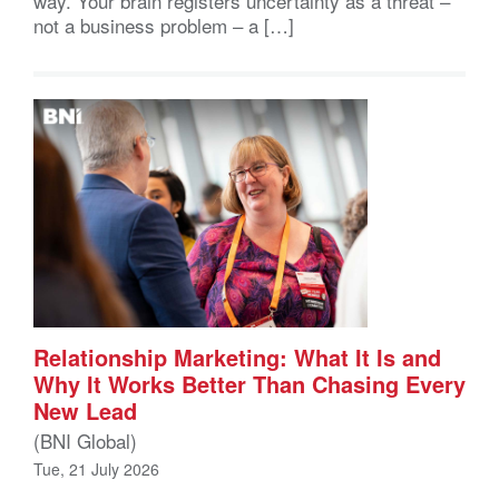
way. Your brain registers uncertainty as a threat –
not a business problem – a […]
Relationship Marketing: What It Is and
Why It Works Better Than Chasing Every
New Lead
(BNI Global)
Tue, 21 July 2026